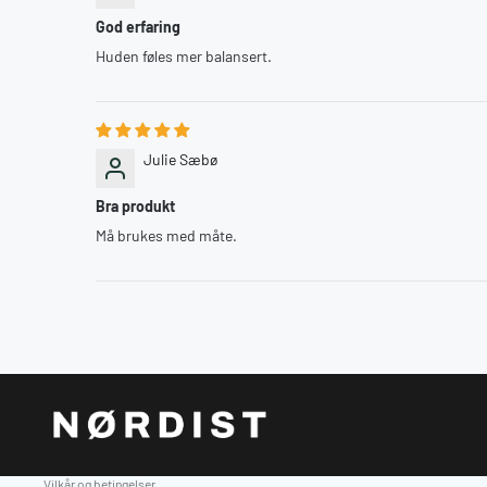
God erfaring
Huden føles mer balansert.
Julie Sæbø
Bra produkt
Må brukes med måte.
Personvernerklæring
Vilkår og betingelser