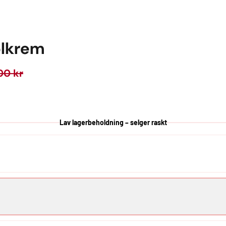
olkrem
00 kr
Lav lagerbeholdning – selger raskt