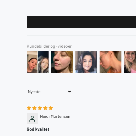
Kundebilder og -videoer
Sort by
Heidi Mortensen
God kvalitet